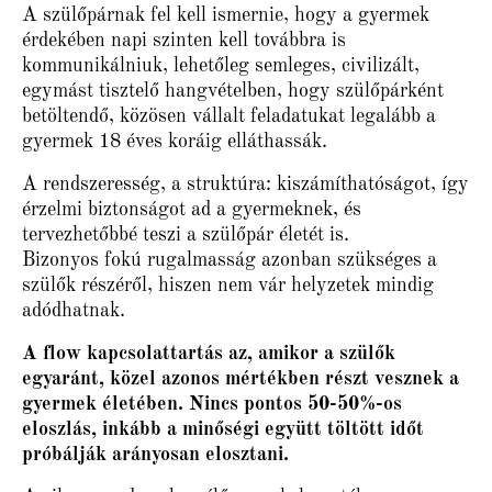
A szülőpárnak fel kell ismernie, hogy a gyermek
érdekében napi szinten kell továbbra is
kommunikálniuk, lehetőleg semleges, civilizált,
egymást tisztelő hangvételben, hogy szülőpárként
betöltendő, közösen vállalt feladatukat legalább a
gyermek 18 éves koráig elláthassák.
A rendszeresség, a struktúra: kiszámíthatóságot, így
érzelmi biztonságot ad a gyermeknek, és
tervezhetőbbé teszi a szülőpár életét is.
Bizonyos fokú rugalmasság azonban szükséges a
szülők részéről, hiszen nem vár helyzetek mindig
adódhatnak.
A flow kapcsolattartás az, amikor a szülők
egyaránt, közel azonos mértékben részt vesznek a
gyermek életében. Nincs pontos 50-50%-os
eloszlás, inkább a minőségi együtt töltött időt
próbálják arányosan elosztani.