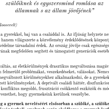
szülőiknek és egyszersmind romlása az
államnak s az állam jövőjének”
oosevelt)
a gyerekkel, baj van a családdal is. Az ifjúság helyzete 
hanem világszerte a közvélemény érdeklődésének központj
védelme társadalmi érdek. Az ország jövője csak egészség
orának megfelelően segített és támogatott generációk eseté
́ltás, az életkörülmények drasztikus megváltozása magá
 felmerülő problémákat, veszekedéseket, válásokat. Nemc
egváltozott körülményekhez alkalmazkodni, de a gyerekek
ott körülményeket. A deprivált családi háttér, diszfunkcion
a konfliktus megoldó, frusztráció csökkentő eszközök és mo
 vezethet, hogy gyermekeink kerülnek veszélybe.
́g a gyermek neveléséért elsősorban a szülőké, a szülő