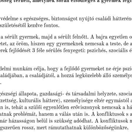
elősség terheli, amelynek során elsődleges a gyermek legf
́delme s egészséges, biztonságot nyújtó családi hátteré
 születésétől kezdve fontos.
a sérült gyermek, majd a sérült felnőtt. A bajra egyetlen 
etet, az öröm, hiszen egy gyermeknek nemcsak a teste, de a 
ek fejlődését 3 féle sérülés fenyegeti: pszichés, szociális e
lmi munkám célja, hogy a fejlődő gyermeket ne érje pszic
családjában, a családjától, a hozzá legközelebb álló személye
.
észségi állapota, gazdasági- és társadalmi helyzete, szocial
zettség, kulturális háttere), személyisége eltér egymástól 
n is, tehát a szülői egyenlőtlen erőviszonyok nemcsak a ha
tnak problémát, hanem a válás után is. A konfliktusok s 
 már házasságon belül is szükség adódhat. A konfliktusok m
gszerűen rossz, mert rámutathatnak különbözőségünkre,