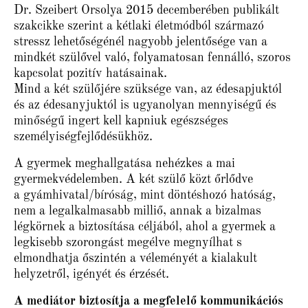
Dr. Szeibert Orsolya 2015 decemberében publikált
szakcikke szerint a kétlaki életmódból származó
stressz lehetőségénél nagyobb jelentősége van a
mindkét szülővel való, folyamatosan fennálló, szoros
kapcsolat pozitív hatásainak.
Mind a két szülőjére szüksége van, az édesapjuktól
és az édesanyjuktól is ugyanolyan mennyiségű és
minőségű ingert kell kapniuk egészséges
személyiségfejlődésükhöz.
A gyermek meghallgatása nehézkes a mai
gyermekvédelemben. A két szülő közt őrlődve
a gyámhivatal/bíróság, mint döntéshozó hatóság,
nem a legalkalmasabb milliő, annak a bizalmas
légkörnek a biztosítása céljából, ahol a gyermek a
legkisebb szorongást megélve megnyílhat s
elmondhatja őszintén a véleményét a kialakult
helyzetről, igényét és érzését.
A mediátor biztosítja a megfelelő kommunikációs