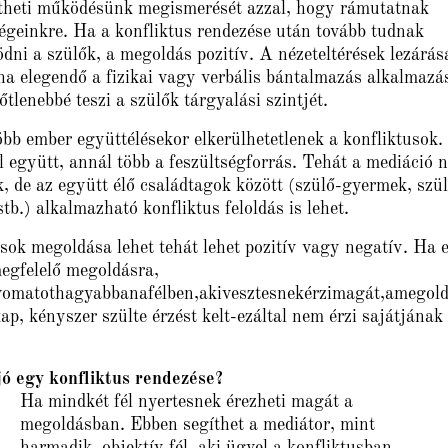
theti működésünk megismerését azzal, hogy rámutatnak
̋ségeinkre. Ha a konfliktus rendezése után tovább tudnak
dni a szülők, a megoldás pozitív. A nézeteltérések lezárás
ha elegendő a fizikai vagy verbális bántalmazás alkalmaza
tlenebbé teszi a szülők tárgyalási szintjét.
̈bb ember együttélésekor elkerülhetetlenek a konfliktusok. 
́l együtt, annál több a feszültségforrás. Tehát a mediácio
, de az együtt élő családtagok között (szülő-gyermek, szül
stb.) alkalmazható konfliktus feloldás is lehet.
sok megoldása lehet tehát lehet pozitív vagy negatív. Ha 
egfelelő megoldásra,
yomatothagyabbanafélben,akivesztesnekérzimagát,amegolda
ap, kényszer szülte érzést kelt-ezáltal nem érzi sajátjána
 jó egy konfliktus rendezése?
Ha mindkét fél nyertesnek érezheti magát a
megoldásban. Ebben segíthet a mediátor, mint