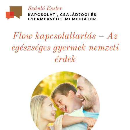
Szántó Eszter
KAPCSOLATI, CSALÁDJOGI ÉS
GYERMEKVÉDELMI MEDIÁTOR
BEMUTATKOZÁS
Flow kapcsolattartás – Az
RÓLAM ÍRTÁK – ÜGYFÉL VISSZAJELZÉSEK
egészséges gyermek nemzeti
BÉKÉS, GYORS VÁLÁS
MI A MEDIÁCIÓ?
érdek
KINEK JÓ?
MÉDIA MEGJELENÉSEK, ESETTANULMÁNYOK
JOGI HÁTTÉR
ÁRAK
KAPCSOLAT
MEDIATION – IN ENGLISH