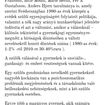
Fransson, Bitte Modin, Marie Berlin, Per A
Gustafsson, Anders Hjern tanulmánya is, amely
szerint Svédországban 1980-as évek közepén a
svédek szülői egyenjogúságért f​olytatott politikája,
valamint a nők nagy arányú munkaerőpiaci jelenléte
indította el azt a változást, amikor a válásoknál –
különös tekintettel a gyermekjogi egyezményre-
megnőtt a bíróságok döntéseiben a váltott
nevelésekről hozott döntések száma ( 1980-as évek:
1-2% -ról 2010-re 30-40%rara ).
A szülők válásával a gyermekek is szociális-,
gazdasági- és emberi veszteségnek vannak kitéve.
Egy-szülős gondozásban nevelkedő gyermekeknél
nagyobb kockázata van a pszichoszomatikus
problémák megjelenésének és a társadalomba való
beilleszkedési nehézségeknek, mint a két-szülős
gyermekek esetében.
Egyre több a magányos gyermek, akik számára