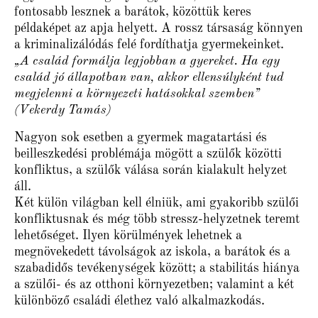
fontosabb lesznek a barátok, közöttük keres
példaképet az apja helyett. A rossz társaság könnyen
a kriminalizálódás felé fordíthatja gyermekeinket.
„A család formálja legjobban a gyereket. Ha egy
család jó állapotban van, akkor ellensúlyként tud
megjelenni a környezeti hatásokkal szemben”
(Vekerdy Tamás)
Nagyon sok esetben a gyermek magatartási és
beilleszkedési problémája mögött a szülők közötti
konfliktus, a szülők válása során kialakult helyzet
áll.
Két külön világban kell élniük, ami gyakoribb szülői
konfliktusnak és még több stressz-helyzetnek teremt
lehetőséget. Ilyen körülmények lehetnek a
megnövekedett távolságok az iskola, a barátok és a
szabadidős tevékenységek között; a stabilitás hiánya
a szülői- és az otthoni környezetben; valamint a két
különböző családi élethez való alkalmazkodás.