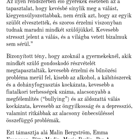
Az ilyen rendszerben élő gyerekek esetében az a
tapasztalat, hogy kevésbé sínylik meg a válást,
kiegyensúlyozottabbak, nem érzik azt, hogy az egyik
szülőt elvesztették, és szoros érzelmi viszonyban
tudnak maradni mindkét szülőjükkel. Kevesebb
stresszt jelent a válás, és a világba vetett bizalmuk
sem sérül.”
Bizonyított tény, hogy azoknál a gyermekeknél, akik
mindkét szülő gondoskodó részvételét
megtapasztalták, kevesebb érzelmi és bűnözési
probléma merül fel, kisebb az alkohol, a kábítószerek
és a dohányfogyasztás kockázata, kevesebb a
fiatalkori terhességek száma, alacsonyabb a
megfélemlítés (“bullying”) és az áldozattá válás
kockázata, kevesebb az öngyilkosság és a depresszió,
valamint ritkábbak az alacsony önbecsüléssel
összefüggő problémák.
Ezt támasztja alá ​Malin Bergström, Emma