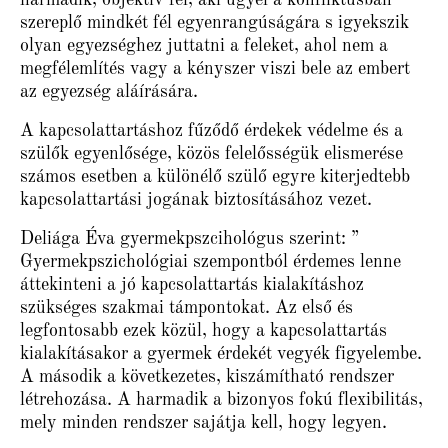
harmadik, objektív fél, aki ügyel a konfliktusban
szereplő mindkét fél egyenrangúságára s igyekszik
olyan egyezséghez juttatni a feleket, ahol nem a
megfélemlítés vagy a kényszer viszi bele az embert
az egyezség aláírására.
A kapcsolattartáshoz fűződő érdekek védelme és a
szülők egyenlősége, közös felelősségük elismerése
számos esetben a különélő szülő egyre kiterjedtebb
kapcsolattartási jogának biztosításához vezet.
Deliága Éva gyermekpszcihológus szerint: ”​
Gyermekpszichológiai szempontból érdemes lenne
áttekinteni a jó kapcsolattartás kialakításhoz
szükséges szakmai támpontokat. Az első és
legfontosabb ezek közül, hogy a kapcsolattartás
kialakításakor a gyermek érdekét vegyék figyelembe.
A második a következetes, kiszámítható rendszer
létrehozása. A harmadik a bizonyos fokú flexibilitás,
mely minden rendszer sajátja kell, hogy legyen.