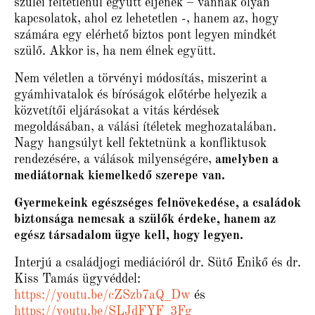
szülei feltétlenül együtt éljenek – vannak olyan
kapcsolatok, ahol ez lehetetlen -, hanem az, hogy
számára egy elérhető biztos pont legyen mindkét
szülő. Akkor is, ha nem élnek együtt.
Nem véletlen a törvényi módosítás, miszerint a
gyámhivatalok és bíróságok előtérbe helyezik a
közvetítői eljárásokat a vitás kérdések
megoldásában, a válási ítéletek meghozatalában.
Nagy hangsúlyt kell fektetnünk a konfliktusok
rendezésére, a válások milyenségére,
amelyben ​a
mediátornak kiemelkedő szerepe van.
Gyermekeink egészséges felnövekedése, a családok
biztonsága nemcsak a szülők érdeke, hanem az
egész társadalom ügye kell, hogy legyen.
Interjú a családjogi mediációról dr. Sütő Enikő és dr.
Kiss Tamás ügyvéddel:
https://youtu.be/cZSzb7aQ_Dw
​ és
https://youtu.be/SLJdFYF_3Fg