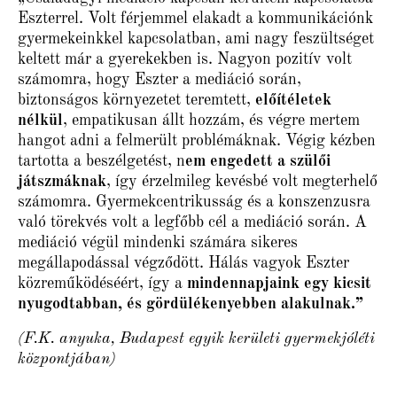
Eszterrel. Volt férjemmel elakadt a kommunikációnk
gyermekeinkkel kapcsolatban, ami nagy feszültséget
keltett már a gyerekekben is. Nagyon pozitív volt
számomra, hogy Eszter a mediáció során,
biztonságos környezetet teremtett,
előítéletek
nélkül
, empatikusan állt hozzám, és végre mertem
hangot adni a felmerült problémáknak. Végig kézben
tartotta a beszélgetést, n
em engedett a szülői
játszmáknak
, így érzelmileg kevésbé volt megterhelő
számomra. Gyermekcentrikusság és a konszenzusra
való törekvés volt a legfőbb cél a mediáció során. A
mediáció végül mindenki számára sikeres
megállapodással végződött. Hálás vagyok Eszter
közreműködéséért, így a
mindennapjaink egy kicsit
nyugodtabban, és gördülékenyebben alakulnak.”
(F.K. anyuka, Budapest egyik kerületi gyermekjóléti
központjában)