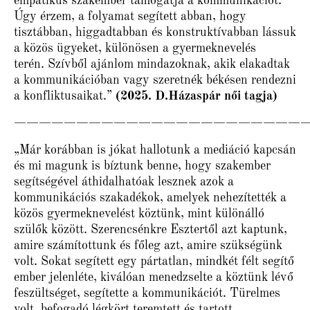
empatikus szakember támogatja a kommunikációt.
Úgy érzem, a folyamat segített abban, hogy
tisztábban, higgadtabban és konstruktívabban lássuk
a közös ügyeket, különösen a gyermeknevelés
terén.
Szívből ajánlom mindazoknak, akik elakadtak
a kommunikációban vagy szeretnék békésen rendezni
a konfliktusaikat.”
(2025. D.Házaspár női tagja)
———————————————————————
„Már korábban is jókat hallotunk a mediáció kapcsán
és mi magunk is bíztunk benne, hogy szakember
segítségével áthidalhatóak lesznek azok a
kommunikációs szakadékok, amelyek nehezítették a
közös gyermeknevelést köztünk, mint különálló
szülők között. Szerencsénkre Esztertől azt kaptunk,
amire számítottunk és főleg azt, amire szükségünk
volt. Sokat segített egy pártatlan, mindkét félt segítő
ember jelenléte, kiválóan menedzselte a köztünk lévő
feszültséget, segítette a kommunikációt. Türelmes
volt, befogadó légkört teremtett és tartott