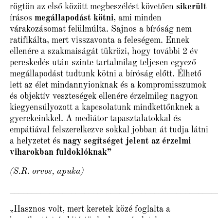
rögtön az első között megbeszélést követően
sikerült
írásos
megállapodást
kötni
, ami minden
várakozásomat felülmúlta. Sajnos a bíróság nem
ratifikálta, mert visszavonta a feleségem. Ennek
ellenére a szakmaiságát tükrözi, hogy további 2 év
pereskedés után szinte tartalmilag teljesen egyező
megállapodást tudtunk kötni a bíróság előtt. Élhető
lett az élet mindannyionknak és a kompromisszumok
és objektív veszteségek ellenére érzelmileg nagyon
kiegyensúlyozott a kapcsolatunk mindkettőnknek a
gyerekeinkkel. A mediátor tapasztalatokkal és
empátiával felszerelkezve sokkal jobban át tudja látni
a helyzetet és
nagy segítséget jelent az érzelmi
viharokban fuldoklóknak”
(S.R. orvos, apuka)
_______________________________________________
„Hasznos volt, mert keretek közé foglalta a