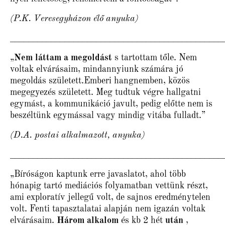
(P.K. Veresegyházon élő anyuka)
_______________________________________________
„
Nem láttam a megoldást
s tartottam tőle. Nem
voltak elvárásaim, mindannyiunk számára jó
megoldás született.Emberi hangnemben, közös
megegyezés született. Meg tudtuk végre hallgatni
egymást, a kommunikáció javult, pedig előtte nem is
beszéltünk egymással vagy mindig vitába fulladt.”
(D.A. postai alkalmazott, anyuka)
_______________________________________________
„Bíróságon kaptunk erre javaslatot, ahol több
hónapig tartó mediációs folyamatban vettünk részt,
ami exploratív jellegű volt, de sajnos eredménytelen
volt. Fenti tapasztalatai alapján nem igazán voltak
elvárásaim.
Három alkalom
és kb 2 hét
után
,