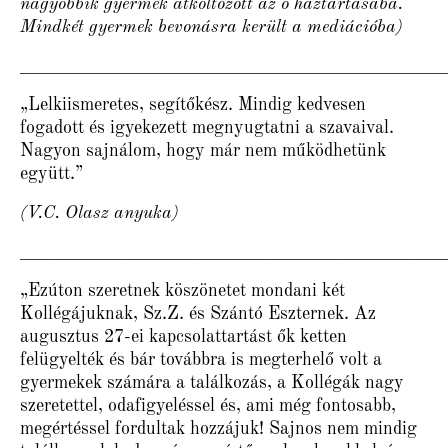
nagyobbik gyermek átköltözött az ő háztartásába.
Mindkét gyermek bevonásra került a mediációba)
_______________________________________________
„Lelkiismeretes, segítőkész. Mindig kedvesen
fogadott és igyekezett megnyugtatni a szavaival.
Nagyon sajnálom, hogy már nem működhetünk
együtt.”
(V.C. Olasz anyuka)
_______________________________________________
„Ezúton szeretnek köszönetet mondani két
Kollégájuknak, Sz.Z. és Szántó Eszternek. Az
augusztus 27-ei kapcsolattartást ők ketten
felügyelték és bár továbbra is megterhelő volt a
gyermekek számára a találkozás, a Kollégák nagy
szeretettel, odafigyeléssel és, ami még fontosabb,
megértéssel fordultak hozzájuk! Sajnos nem mindig