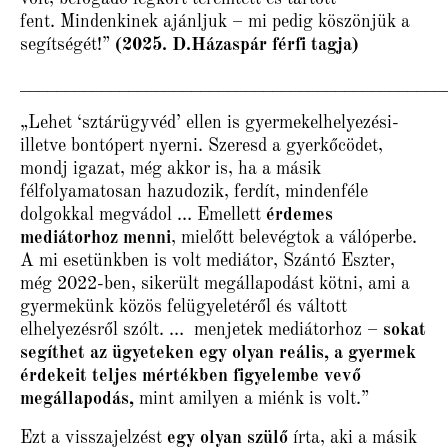
fent. Mindenkinek ajánljuk – mi pedig köszönjük a
segítségét!”
(2025. D.Házaspár férfi tagja)
_______________________________________________
„Lehet ‘sztárügyvéd’ ellen is gyermekelhelyezési-
illetve bontópert nyerni. Szeresd a gyerkőcödet,
mondj igazat, még akkor is, ha a másik
félfolyamatosan hazudozik, ferdít, mindenféle
dolgokkal megvádol … Emellett
érdemes
mediátorhoz menni
, mielőtt belevégtok a válóperbe.
A mi esetünkben is volt mediátor, Szántó Eszter,
még 2022-ben, sikerült megállapodást kötni, ami a
gyermekünk közös felügyeletéről és váltott
elhelyezésről szólt. … menjetek mediátorhoz –
sokat
segíthet az ügyeteken egy olyan reális, a gyermek
érdekeit teljes mértékben figyelembe vevő
megállapodás,
mint amilyen a miénk is volt.”
Ezt a visszajelzést
egy olyan szülő
írta, aki a másik