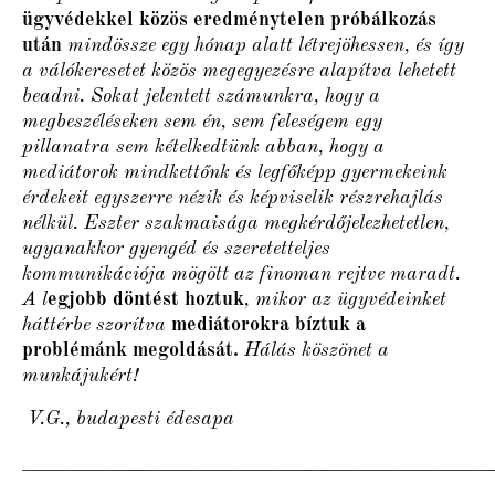
ügyvédekkel közös eredménytelen próbálkozás
után
mindössze egy hónap alatt létrejöhessen, és így
a válókeresetet közös megegyezésre alapítva lehetett
beadni. Sokat jelentett számunkra, hogy a
megbeszéléseken sem én, sem feleségem egy
pillanatra sem kételkedtünk abban, hogy a
mediátorok mindkettőnk és legfőképp gyermekeink
érdekeit egyszerre nézik és képviselik részrehajlás
nélkül. Eszter szakmaisága megkérdőjelezhetetlen,
ugyanakkor gyengéd és szeretetteljes
kommunikációja mögött az finoman rejtve maradt.
A l
egjobb döntést hoztuk
, mikor az ügyvédeinket
háttérbe szorítva
mediátorokra bíztuk a
problémánk megoldását.
Hálás köszönet a
munkájukért!
V.G., budapesti édesapa
_______________________________________________