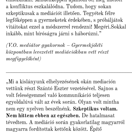
elmozdítani. Mindenképpen ajánlom őt, még mielőtt
a konfliktus eszkalálódna. Tudom, hogy sokan
szkeptikusak a mediációt illetően. Tegyétek félre
legfőképpen a gyermeketek érdekében, s próbáljátok
vitáitokat ezzel a módszerrel rendezni! Megéri.Sokkal
inkább, mint bíróságra járni s háborúzni.”
(V.O. mediátor gyakornok – Gyermekjóléti
központban levezetett mediációkban vett részt
megfigyelőként)
_______________________________________________
„Mi a kislányunk elhelyezésének okán mediación
vettünk részt Szántó Eszter vezetésével. Sajnos a
volt feleségemmel való kommunikáció teljesen
egyoldalúvá vált az évek során. Olyan volt mintha
nem egy nyelven beszélnénk.
Szkeptikus voltam.
Nem hittem ebben az egészben.
De hatalmasat
tévedtem. A mediáció során gyakorlatilag magyarról
magyarra fordítottak kettőnk között. Építő