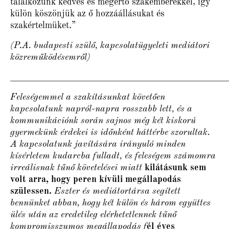
találkozunk kedves és megértő szakemberekkel, így
külön köszönjük az ő hozzáállásukat és
szakértelmüket.”
(P.A. budapesti szülő, kapcsolatügyeleti mediátori
közreműködésemről)
_______________________________________________
Feleségemmel a szakításunkat követően
kapcsolatunk napról-napra rosszabb lett, és a
kommunikációnk során sajnos még két kiskorú
gyermekünk érdekei is időnként háttérbe szorultak.
A kapcsolatunk javítására irányuló minden
kísérletem kudarcba fulladt, és feleségem számomra
irreálisnak tűnő követelései miatt
kilátásunk sem
volt arra, hogy peren kívüli megállapodás
szülessen.
Eszter és mediátortársa segített
bennünket abban, hogy két külön és három együttes
ülés után az eredetileg elérhetetlennek tűnő
kompromisszumos megállapodás f
él éves