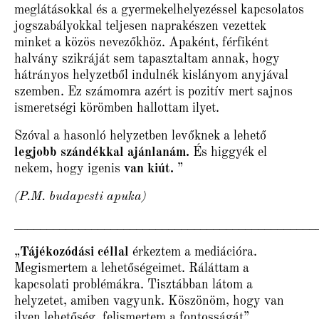
meglátásokkal és a gyermekelhelyezéssel kapcsolatos
jogszabályokkal teljesen naprakészen vezettek
minket a közös nevezőkhöz. Apaként, férfiként
halvány szikráját sem tapasztaltam annak, hogy
hátrányos helyzetből indulnék kislányom anyjával
szemben. Ez számomra azért is pozitív mert sajnos
ismeretségi körömben hallottam ilyet.
Szóval a hasonló helyzetben levőknek a lehető
legjobb szándékkal ajánlanám.
És higgyék el
nekem, hogy igenis
van kiút.
”
(P.M. budapesti apuka)
_______________________________________________
„
Tájékozódási céllal
érkeztem a mediációra.
Megismertem a lehetőségeimet. Ráláttam a
kapcsolati problémákra. Tisztábban látom a
helyzetet, amiben vagyunk. Köszönöm, hogy van
ilyen lehetőség, felismertem a fontosságát”.