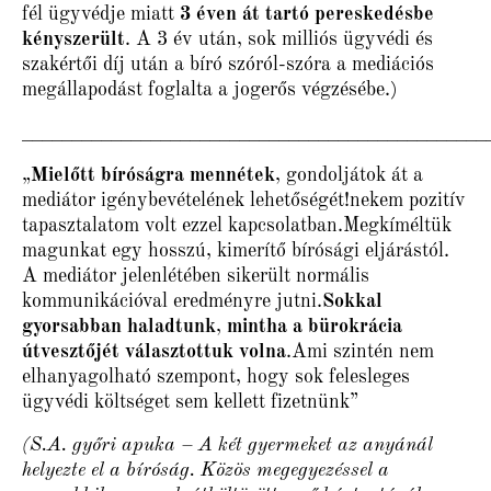
fél ügyvédje miatt
3 éven át tartó pereskedésbe
kényszerült
. A 3 év után, sok milliós ügyvédi és
szakértői díj után a bíró szóról-szóra a mediációs
megállapodást foglalta a jogerős végzésébe.)
_______________________________________________
„
Mielőtt bíróságra mennétek
, gondoljátok át a
mediátor igénybevételének lehetőségét!nekem pozitív
tapasztalatom volt ezzel kapcsolatban.Megkíméltük
magunkat egy hosszú, kimerítő bírósági eljárástól.
A mediátor jelenlétében sikerült normális
kommunikációval eredményre jutni.
Sokkal
gyorsabban haladtunk
,
mintha a bürokrácia
útvesztőjét választottuk volna
.Ami szintén nem
elhanyagolható szempont, hogy sok felesleges
ügyvédi költséget sem kellett fizetnünk”
(S.A. győri apuka – A két gyermeket az anyánál
helyezte el a bíróság. Közös megegyezéssel a