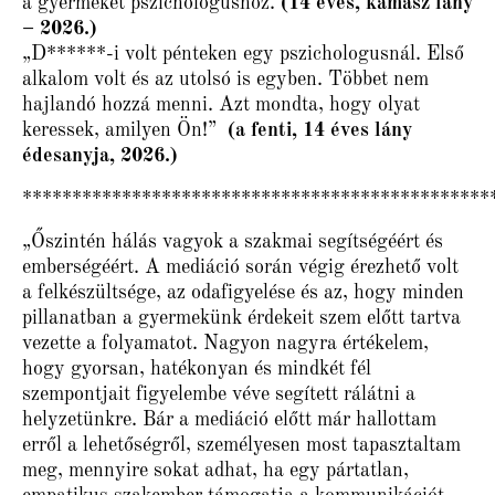
a gyermeket pszichológushoz.
(14 éves, kamasz lány
– 2026.)
„D******-i volt pénteken egy pszichologusnál. Első
alkalom volt és az utolsó is egyben. Többet nem
hajlandó hozzá menni. Azt mondta, hogy olyat
keressek, amilyen Ön!”
(a fenti, 14 éves lány
édesanyja, 2026.)
***********************************************
„
Őszintén hálás vagyok a szakmai segítségéért és
emberségéért.
A mediáció során végig érezhető volt
a felkészültsége, az odafigyelése és az, hogy minden
pillanatban a gyermekünk érdekeit szem előtt tartva
vezette a folyamatot. Nagyon nagyra értékelem,
hogy gyorsan, hatékonyan és mindkét fél
szempontjait figyelembe véve segített rálátni a
helyzetünkre.
Bár a mediáció előtt már hallottam
erről a lehetőségről, személyesen most tapasztaltam
meg, mennyire sokat adhat, ha egy pártatlan,