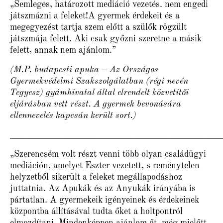
„Semleges, határozott mediáció vezetés. nem engedi
játszmázni a feleket!A gyermek érdekeit és a
megegyezést tartja szem előtt a szülők rögzült
játszmája felett. Aki csak győzni szeretne a másik
felett, annak nem ajánlom.”
(M.P. budapesti apuka – Az Országos
Gyermekvédelmi Szakszolgálatban (régi nevén
Tegyesz) gyámhivatal által elrendelt közvetítői
eljárásban vett részt. A gyermek bevonására
ellennevelés kapcsán került sort.)
_______________________________________________
„Szerencsém volt részt venni több olyan családügyi
mediáción, amelyet Eszter vezetett, s reménytelen
helyzetből sikerült a feleket megállapodáshoz
juttatnia. Az Apukák és az Anyukák irányába is
pártatlan. A gyermekeik igényeinek és érdekeinek
központba állításával tudta őket a holtpontról