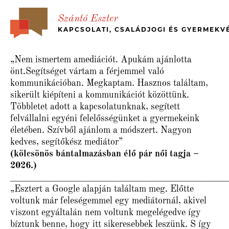
Szántó Eszter
KAPCSOLATI, CSALÁDJOGI ÉS GYERMEKV
BEMUTATKOZÁS
„Nem ismertem amediációt. Apukám ajánlotta
RÓLAM ÍRTÁK – ÜGYFÉL VISSZAJELZÉSEK
önt.Segítséget vártam a férjemmel való
kommunikációban. Megkaptam. Hasznos találtam,
BÉKÉS, GYORS VÁLÁS
sikerült kiépíteni a kommunikációt közöttünk.
MI A MEDIÁCIÓ?
Többletet adott a kapcsolatunknak, segített
KINEK JÓ?
felvállalni egyéni felelősségünket a gyermekeink
életében. Szívből ajánlom a módszert. Nagyon
MÉDIA MEGJELENÉSEK, ESETTANULMÁNYO
kedves, segítőkész mediátor”
JOGI HÁTTÉR
(kölcsönös bántalmazásban élő pár női tagja –
ÁRAK
2026.)
_______________________________________________
KAPCSOLAT
„Esztert a Google alapján találtam meg. Előtte
MEDIATION – IN ENGLISH
voltunk már feleségemmel egy mediátornál, akivel
viszont egyáltalán nem voltunk megelégedve így
bíztunk benne, hogy itt sikeresebbek leszünk. S így