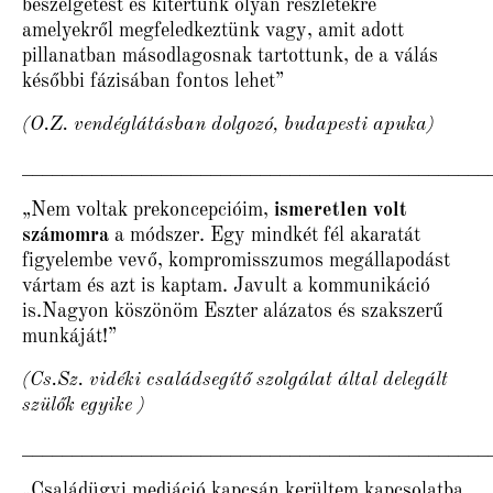
beszélgetést és kitértünk olyan részletekre
amelyekről megfeledkeztünk vagy, amit adott
pillanatban másodlagosnak tartottunk, de a válás
későbbi fázisában fontos lehet”
(O.Z. vendéglátásban dolgozó, budapesti apuka)
_______________________________________________
„Nem voltak prekoncepcióim,
ismeretlen volt
számomra
a módszer. Egy mindkét fél akaratát
figyelembe vevő, kompromisszumos megállapodást
vártam és azt is kaptam. Javult a kommunikáció
is.Nagyon köszönöm Eszter alázatos és szakszerű
munkáját!”
(Cs.Sz. vidéki családsegítő szolgálat által delegált
szülők egyike )
_______________________________________________
„Családügyi mediáció kapcsán kerültem kapcsolatba