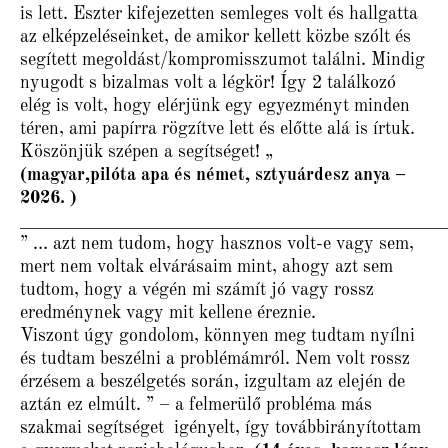
is lett. Eszter kifejezetten semleges volt és hallgatta
az elképzeléseinket, de amikor kellett közbe szólt és
segített megoldást/kompromisszumot találni. Mindig
nyugodt s bizalmas volt a légkör! Így 2 találkozó
elég is volt, hogy elérjünk egy egyezményt minden
téren, ami papírra rögzítve lett és előtte alá is írtuk.
Köszönjük szépen a segítséget! „
(magyar,pilóta apa és német, sztyuárdesz anya –
2026. )
_______________________________________________
” … azt nem tudom, hogy hasznos volt-e vagy sem,
mert nem voltak elvárásaim mint, ahogy azt sem
tudtom, hogy a végén mi számít jó vagy rossz
eredménynek vagy mit kellene éreznie.
Viszont úgy gondolom, könnyen meg tudtam nyílni
és tudtam beszélni a problémámról. Nem volt rossz
érzésem a beszélgetés során, izgultam az elején de
aztán ez elmúlt. ” – a felmerülő probléma más
szakmai segítséget igényelt, így továbbirányítottam