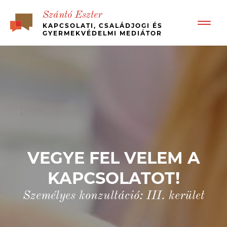
Szántó Eszter
KAPCSOLATI, CSALÁDJOGI ÉS
GYERMEKVÉDELMI MEDIÁTOR
BEMUTATKOZÁS
RÓLAM ÍRTÁK – ÜGYFÉL VISSZAJELZÉSEK
BÉKÉS, GYORS VÁLÁS
MI A MEDIÁCIÓ?
KINEK JÓ?
MÉDIA MEGJELENÉSEK, ESETTANULMÁNYOK
JOGI HÁTTÉR
VEGYE FEL VELEM A
ÁRAK
KAPCSOLATOT!
KAPCSOLAT
MEDIATION – IN ENGLISH
Személyes konzultáció: III. kerület