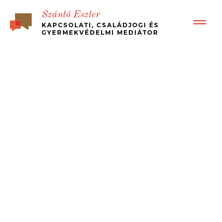
Szántó Eszter
KAPCSOLATI, CSALÁDJOGI ÉS
GYERMEKVÉDELMI MEDIÁTOR
BEMUTATKOZÁS
RÓLAM ÍRTÁK – ÜGYFÉL VISSZAJELZÉSEK
BÉKÉS, GYORS VÁLÁS
MI A MEDIÁCIÓ?
KINEK JÓ?
MÉDIA MEGJELENÉSEK, ESETTANULMÁNYOK
JOGI HÁTTÉR
ÁRAK
KAPCSOLAT
MEDIATION – IN ENGLISH