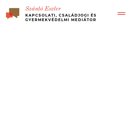
Szántó Eszter
KAPCSOLATI, CSALÁDJOGI ÉS
GYERMEKVÉDELMI MEDIÁTOR
BEMUTATKOZÁS
RÓLAM ÍRTÁK – ÜGYFÉL VISSZAJELZÉSEK
BÉKÉS, GYORS VÁLÁS
MI A MEDIÁCIÓ?
KINEK JÓ?
MÉDIA MEGJELENÉSEK, ESETTANULMÁNYOK
JOGI HÁTTÉR
ÁRAK
KAPCSOLAT
MEDIATION – IN ENGLISH