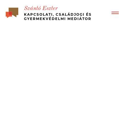
Szántó Eszter
KAPCSOLATI, CSALÁDJOGI ÉS
GYERMEKVÉDELMI MEDIÁTOR
BEMUTATKOZÁS
RÓLAM ÍRTÁK – ÜGYFÉL VISSZAJELZÉSEK
BÉKÉS, GYORS VÁLÁS
MI A MEDIÁCIÓ?
KINEK JÓ?
MÉDIA MEGJELENÉSEK, ESETTANULMÁNYOK
JOGI HÁTTÉR
ÁRAK
KAPCSOLAT
MEDIATION – IN ENGLISH