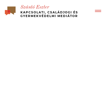
Szántó Eszter
KAPCSOLATI, CSALÁDJOGI ÉS
GYERMEKVÉDELMI MEDIÁTOR
BEMUTATKOZÁS
RÓLAM ÍRTÁK – ÜGYFÉL VISSZAJELZÉSEK
BÉKÉS, GYORS VÁLÁS
MI A MEDIÁCIÓ?
KINEK JÓ?
MÉDIA MEGJELENÉSEK, ESETTANULMÁNYOK
JOGI HÁTTÉR
ÁRAK
KAPCSOLAT
MEDIATION – IN ENGLISH