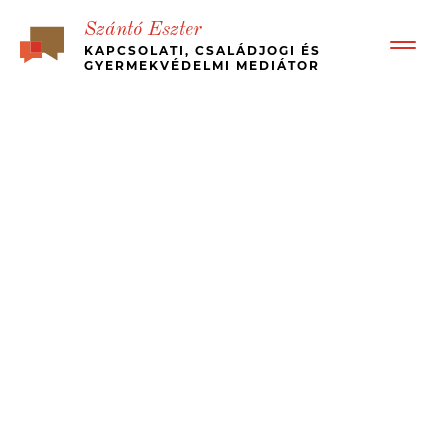
Szántó Eszter
KAPCSOLATI, CSALÁDJOGI ÉS
GYERMEKVÉDELMI MEDIÁTOR
BEMUTATKOZÁS
RÓLAM ÍRTÁK – ÜGYFÉL VISSZAJELZÉSEK
BÉKÉS, GYORS VÁLÁS
MI A MEDIÁCIÓ?
KINEK JÓ?
MÉDIA MEGJELENÉSEK, ESETTANULMÁNYOK
JOGI HÁTTÉR
ÁRAK
KAPCSOLAT
MEDIATION – IN ENGLISH