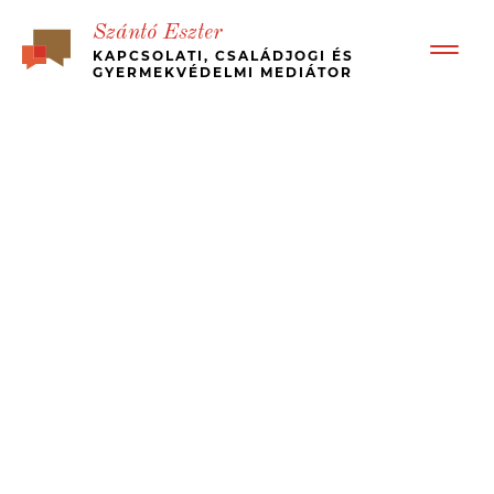
Szántó Eszter
KAPCSOLATI, CSALÁDJOGI ÉS
GYERMEKVÉDELMI MEDIÁTOR
BEMUTATKOZÁS
RÓLAM ÍRTÁK – ÜGYFÉL VISSZAJELZÉSEK
BÉKÉS, GYORS VÁLÁS
MI A MEDIÁCIÓ?
KINEK JÓ?
MÉDIA MEGJELENÉSEK, ESETTANULMÁNYOK
JOGI HÁTTÉR
ÁRAK
KAPCSOLAT
MEDIATION – IN ENGLISH