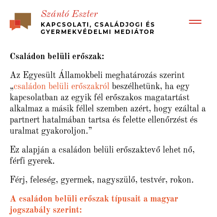
Szántó Eszter
KAPCSOLATI, CSALÁDJOGI ÉS
GYERMEKVÉDELMI MEDIÁTOR
BEMUTATKOZÁS
Családon belüli erőszak:
RÓLAM ÍRTÁK – ÜGYFÉL VISSZAJELZÉSEK
Az Egyesült Államokbeli meghatározás szerint
BÉKÉS, GYORS VÁLÁS
„
családon belüli erőszakról
beszélhetünk, ha egy
MI A MEDIÁCIÓ?
kapcsolatban az egyik fél erőszakos magatartást
alkalmaz a másik féllel szemben azért, hogy ezáltal a
KINEK JÓ?
partnert hatalmában tartsa és felette ellenőrzést és
MÉDIA MEGJELENÉSEK, ESETTANULMÁNYOK
uralmat gyakoroljon.”
JOGI HÁTTÉR
Ez alapján a családon belüli erőszaktevő lehet nő,
ÁRAK
férfi gyerek.
KAPCSOLAT
Férj, feleség, gyermek, nagyszülő, testvér, rokon.
MEDIATION – IN ENGLISH
A családon belüli erőszak típusait a magyar
jogszabály szerint: