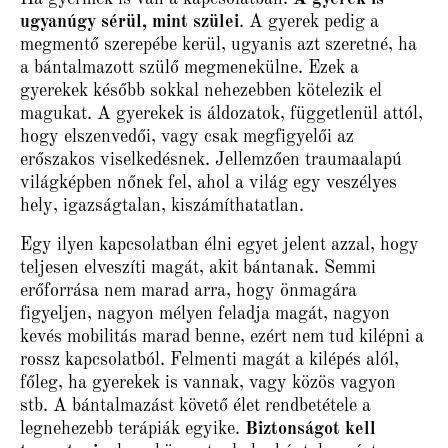
ugyanúgy sérül, mint szülei
. A gyerek pedig a
megmentő szerepébe kerül, ugyanis azt szeretné, ha
a bántalmazott szülő megmenekülne. Ezek a
gyerekek később sokkal nehezebben kötelezik el
magukat. A gyerekek is áldozatok, függetlenül attól,
hogy elszenvedői, vagy csak megfigyelői az
erőszakos viselkedésnek. Jellemzően traumaalapú
világképben nőnek fel, ahol a világ egy veszélyes
hely, igazságtalan, kiszámíthatatlan.
Egy ilyen kapcsolatban élni egyet jelent azzal, hogy
teljesen elveszíti magát, akit bántanak. Semmi
erőforrása nem marad arra, hogy önmagára
figyeljen, nagyon mélyen feladja magát, nagyon
kevés mobilitás marad benne, ezért nem tud kilépni a
rossz kapcsolatból. Felmenti magát a kilépés alól,
főleg, ha gyerekek is vannak, vagy közös vagyon
stb. A bántalmazást követő élet rendbetétele a
legnehezebb terápiák egyike.
Biztonságot kell