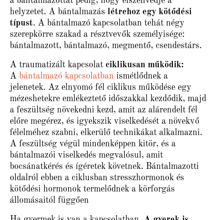
a bántalmazottat pedig, hogy elszenvedje a
helyzetet. A bántalmazás
létrehoz egy kötődési
típust
. A bántalmazó kapcsolatban tehát négy
szerepkörre szakad a résztvevők személyisége:
bántalmazott, bántalmazó, megmentő, csendestárs.
A traumatizált kapcsolat
ciklikusan működik:
A
bántalmazó kapcsolatban
ismétlődnek a
jelenetek. Az elnyomó fél ciklikus működése egy
mézeshetekre emlékeztető időszakkal kezdődik, majd
a feszültség növekedni kezd, amit az alárendelt fél
előre megérez, és igyekszik viselkedését a növekvő
félelméhez szabni, elkerülő technikákat alkalmazni.
A feszültség végül mindenképpen kitör, és a
bántalmazói viselkedés megvalósul, amit
bocsánatkérés és ígéretek követnek. Bántalmazotti
oldalról ebben a ciklusban stresszhormonok és
kötődési hormonok termelődnek a körforgás
állomásaitól függően
Ha gyermek is van a kapcsolatban.
A gyerek is