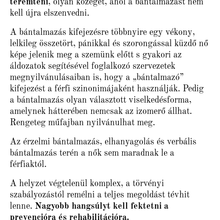
teremteni
, olyan közeget, ahol a bántalmazást nem
kell újra elszenvedni.
A bántalmazás kifejezésre többnyire egy vékony,
lelkileg összetört, pánikkal és szorongással küzdő nő
képe jelenik meg a szemünk előtt s gyakori az
áldozatok segítésével foglalkozó szervezetek
megnyilvánulásaiban is, hogy a „bántalmazó”
kifejezést a férfi szinonimájaként használják. Pedig
a bántalmazás olyan választott viselkedésforma,
amelynek hátterében nemcsak az izomerő állhat.
Rengeteg műfajban nyilvánulhat meg.
Az érzelmi bántalmazás, elhanyagolás és verbális
bántalmazás terén a nők sem maradnak le a
férfiaktól.
A helyzet végtelenül komplex, a törvényi
szabályozástól remélni a teljes megoldást tévhit
lenne.
Nagyobb hangsúlyt kell fektetni a
prevencióra és rehabilitációra.