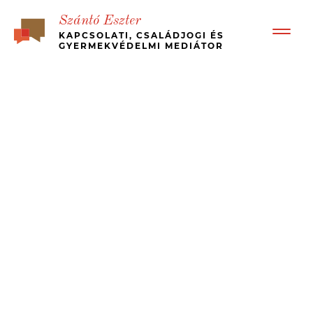
Szántó Eszter
KAPCSOLATI, CSALÁDJOGI ÉS
GYERMEKVÉDELMI MEDIÁTOR
BEMUTATKOZÁS
RÓLAM ÍRTÁK – ÜGYFÉL VISSZAJELZÉSEK
BÉKÉS, GYORS VÁLÁS
MI A MEDIÁCIÓ?
KINEK JÓ?
MÉDIA MEGJELENÉSEK, ESETTANULMÁNYOK
JOGI HÁTTÉR
ÁRAK
KAPCSOLAT
MEDIATION – IN ENGLISH