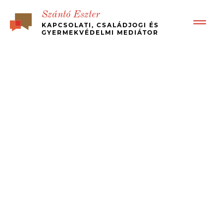
Szántó Eszter
KAPCSOLATI, CSALÁDJOGI ÉS
GYERMEKVÉDELMI MEDIÁTOR
BEMUTATKOZÁS
RÓLAM ÍRTÁK – ÜGYFÉL VISSZAJELZÉSEK
BÉKÉS, GYORS VÁLÁS
MI A MEDIÁCIÓ?
KINEK JÓ?
MÉDIA MEGJELENÉSEK, ESETTANULMÁNYOK
JOGI HÁTTÉR
ÁRAK
KAPCSOLAT
MEDIATION – IN ENGLISH